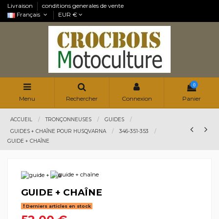
Livraison
conditions generales de vente
Français
EUR €
0
Menu
Rechercher
Connexion
Panier
ACCUEIL
TRONÇONNEUSES
GUIDES
GUIDES + CHAÎNE POUR HUSQVARNA
346-351-353
GUIDE + CHAÎNE
GUIDE + CHAÎNE
Derniers articles en stock