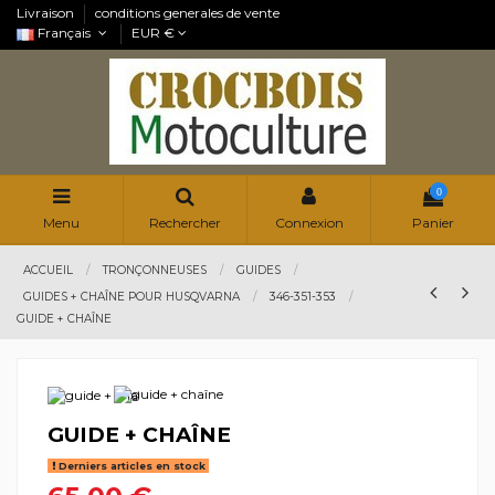
Livraison
conditions generales de vente
Français
EUR €
0
Menu
Rechercher
Connexion
Panier
ACCUEIL
TRONÇONNEUSES
GUIDES
GUIDES + CHAÎNE POUR HUSQVARNA
346-351-353
GUIDE + CHAÎNE
GUIDE + CHAÎNE
Derniers articles en stock