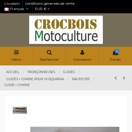
Livraison
conditions generales de vente
Français
EUR €
0
Menu
Rechercher
Connexion
Panier
ACCUEIL
TRONÇONNEUSES
GUIDES
GUIDES + CHAÎNE POUR HUSQVARNA
346-351-353
GUIDE + CHAÎNE