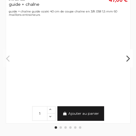
47,00 €
guide + chaîne
guide + chaîne guide ozaki 40 cm de coupe chaîne en 3/8 .058 1,5 mm 60
maillons entraineurs
Ajouter au panier