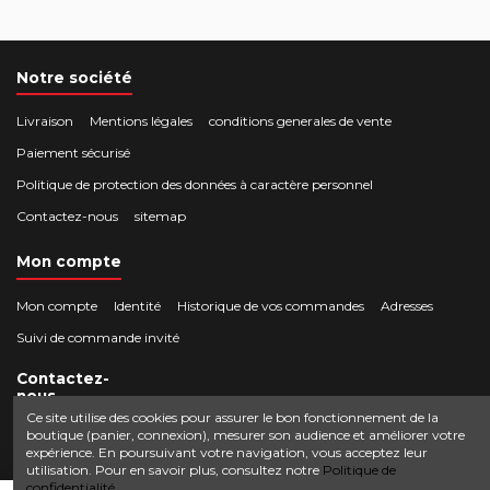
Notre société
Livraison
Mentions légales
conditions generales de vente
Paiement sécurisé
Politique de protection des données à caractère personnel
Contactez-nous
sitemap
Mon compte
Mon compte
Identité
Historique de vos commandes
Adresses
Suivi de commande invité
Contactez-
nous
Ce site utilise des cookies pour assurer le bon fonctionnement de la
boutique (panier, connexion), mesurer son audience et améliorer votre
Crocbois-motoculture.com
expérience. En poursuivant votre navigation, vous acceptez leur
0624436257
50 route de Villefort 48800 Pied-de-Borne
utilisation. Pour en savoir plus, consultez notre
Politique de
confidentialité.
contact@crocbois-motoculture.com