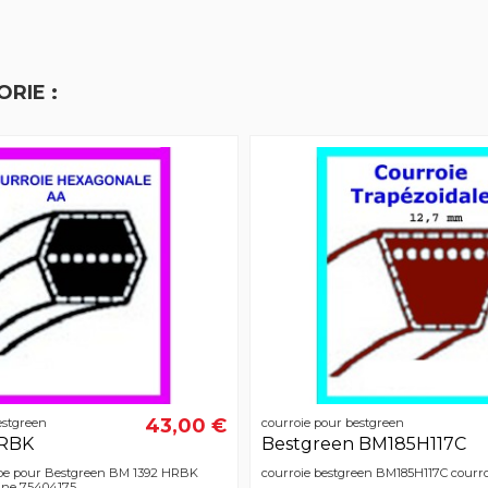
RIE :
43,00 €
estgreen
courroie pour bestgreen
HRBK
Bestgreen BM185H117C
upe pour Bestgreen BM 1392 HRBK
courroie bestgreen BM185H117C courro
gine 75404175