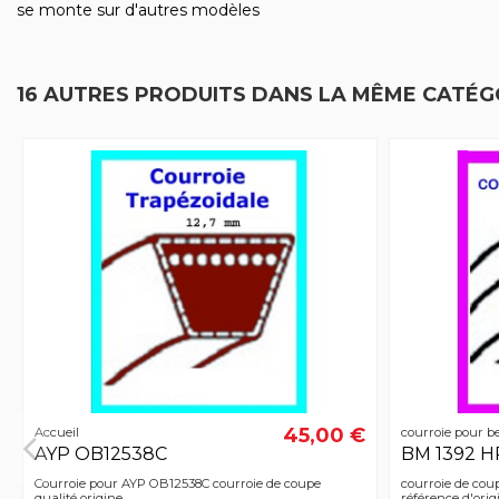
se monte sur d'autres modèles
16 AUTRES PRODUITS DANS LA MÊME CATÉGO
45,00 €
Accueil
courroie pour b
AYP OB12538C
BM 1392 
Courroie pour AYP OB12538C courroie de coupe
courroie de co
qualité origine
référence d'ori