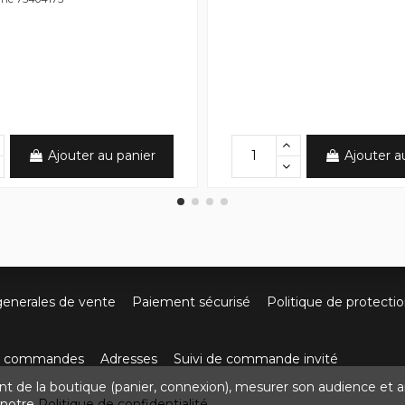
Ajouter au panier
Ajouter a
generales de vente
Paiement sécurisé
Politique de protecti
os commandes
Adresses
Suivi de commande invité
nt de la boutique (panier, connexion), mesurer son audience et a
ute de Villefort 48800 Pied-de-Borne
0624436257
contact
z notre
Politique de confidentialité.