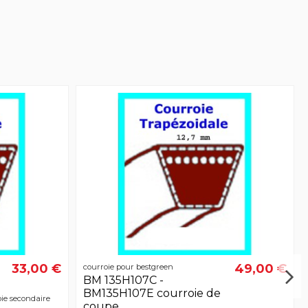
33,00 €
49,00 €
courroie pour bestgreen
BM 135H107C -
BM135H107E courroie de
ie secondaire
coupe