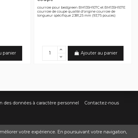
courroie pour bestgreen BM135H107C et BM135H107E
courroie de coupe qualité d'origine courroie de
longueur spécifique 2381,25 mm (93,75 pouces)
u panier
Ajouter au panier
on des données à caractère personnel
Contactez-nous
méliorer votre expérience. En poursuivant votre navigation,
@crocbois-motoculture.com