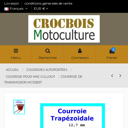
Livraison
conditions generales de vente
Français
EUR €
0
Menu
Rechercher
Connexion
Panier
ACCUEIL
COURROIES AUTOPORTÉES
COURROIE POUR MAC CULLOCH
COURROIE DE
TRANSMISSION MC1236ST