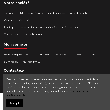
Notre société
Livraison
Mentions légales
conditions generales de vente
Paiement sécurisé
Politique de protection des données à caractère personnel
Contactez-nous
sitemap
Mon compte
Mon compte
Identité
Historique de vos commandes
Adresses
Suivi de commande invité
Contactez-
nous
Ce site utilise des cookies pour assurer le bon fonctionnement de la
boutique (panier, connexion), mesurer son audience et améliorer votre
Crocbois-motoculture.com
expérience. En poursuivant votre navigation, vous acceptez leur
0624436257
50 route de Villefort 48800 Pied-de-Borne
utilisation. Pour en savoir plus, consultez notre
Politique de
confidentialité.
contact@crocbois-motoculture.com
Ajouter au panier
Accept
© Copyright 2025 Crocbois-motoculture.com. All Rights Reserved.