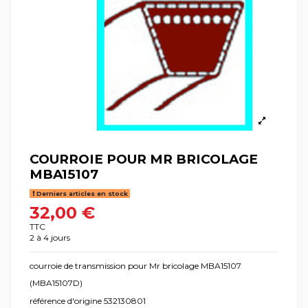
COURROIE POUR MR BRICOLAGE
MBA15107
Derniers articles en stock
32,00 €
TTC
2 à 4 jours
courroie de transmission pour Mr bricolage MBA15107
(MBA15107D)
référence d'origine 532130801