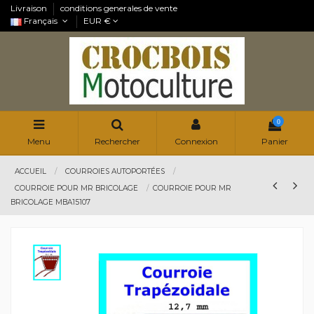
Livraison
conditions generales de vente
Français
EUR €
0
Menu
Rechercher
Connexion
Panier
ACCUEIL
COURROIES AUTOPORTÉES
COURROIE POUR MR BRICOLAGE
COURROIE POUR MR
BRICOLAGE MBA15107