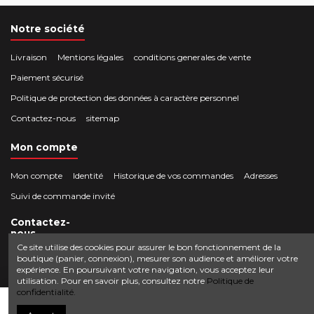
Notre société
Livraison
Mentions légales
conditions generales de vente
Paiement sécurisé
Politique de protection des données à caractère personnel
Contactez-nous
sitemap
Mon compte
Mon compte
Identité
Historique de vos commandes
Adresses
Suivi de commande invité
Contactez-
nous
Ce site utilise des cookies pour assurer le bon fonctionnement de la
boutique (panier, connexion), mesurer son audience et améliorer votre
Crocbois-motoculture.com
expérience. En poursuivant votre navigation, vous acceptez leur
0624436257
50 route de Villefort 48800 Pied-de-Borne
utilisation. Pour en savoir plus, consultez notre
Politique de
confidentialité.
contact@crocbois-motoculture.com
Ajouter au panier