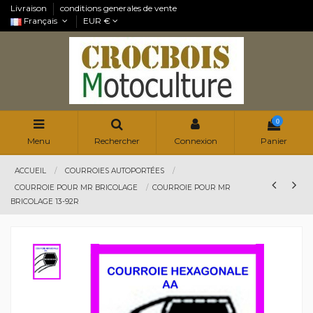
Livraison
conditions generales de vente
Français
EUR €
0
Menu
Rechercher
Connexion
Panier
ACCUEIL
COURROIES AUTOPORTÉES
COURROIE POUR MR BRICOLAGE
COURROIE POUR MR
BRICOLAGE 13-92R