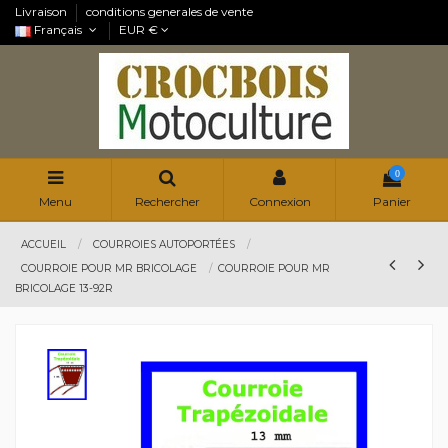
Livraison
conditions generales de vente
Français
EUR €
0
Menu
Rechercher
Connexion
Panier
ACCUEIL
COURROIES AUTOPORTÉES
COURROIE POUR MR BRICOLAGE
COURROIE POUR MR
BRICOLAGE 13-92R