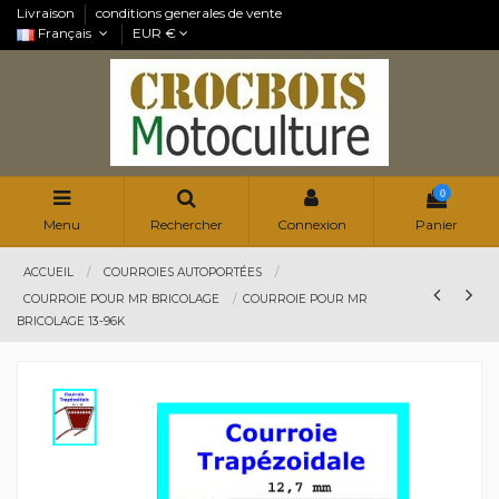
Livraison
conditions generales de vente
Français
EUR €
0
Menu
Rechercher
Connexion
Panier
ACCUEIL
COURROIES AUTOPORTÉES
COURROIE POUR MR BRICOLAGE
COURROIE POUR MR
BRICOLAGE 13-96K