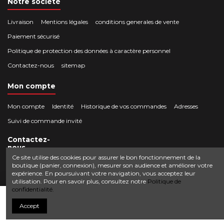
Notre société
Livraison
Mentions légales
conditions generales de vente
Paiement sécurisé
Politique de protection des données à caractère personnel
Contactez-nous
sitemap
Mon compte
Mon compte
Identité
Historique de vos commandes
Adresses
Suivi de commande invité
Contactez-
nous
Ce site utilise des cookies pour assurer le bon fonctionnement de la
boutique (panier, connexion), mesurer son audience et améliorer votre
Crocbois-motoculture.com
expérience. En poursuivant votre navigation, vous acceptez leur
0624436257
50 route de Villefort 48800 Pied-de-Borne
utilisation. Pour en savoir plus, consultez notre
Politique de
confidentialité.
contact@crocbois-motoculture.com
Ajouter au panier
Accept
© Copyright 2025 Crocbois-motoculture.com. All Rights Reserved.