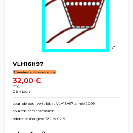
VLH16H97
Derniers articles en stock
32,00 €
TTC
2 à 4 jours
courroie pour verts loisirs VLH16H97 année 2009
courroie de transmission
référence d'origine: 532 14 02-94