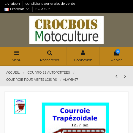
Livraison
conditions generales de vente
Français
EUR €
0
Menu
Rechercher
Connexion
Panier
ACCUEIL
COURROIES AUTOPORTÉES
COURROIE POUR VERTS LOISIRS
VLH16H97