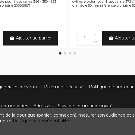
ète pour husqvarna 346 - 350 - 353
cylindre piston pour husqvarna 372 / 
origine 503869871
diamètre 50 mm référence d'origine 5
Ajouter au panier
Ajouter a
generales de vente
Paiement sécurisé
Politique de protecti
os commandes
Adresses
Suivi de commande invité
nt de la boutique (panier, connexion), mesurer son audience et a
ute de Villefort 48800 Pied-de-Borne
0624436257
contact
z notre
Politique de confidentialité.