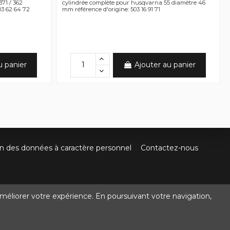
371 / 362
cylindrée complète pour husqvarna 55 diamètre 46
03 62 64 72
mm référence d'origine: 503 16 91 71
u panier
Ajouter au panier
on des données à caractère personnel
Contactez-nous
méliorer votre expérience. En poursuivant votre navigation,
@crocbois-motoculture.com