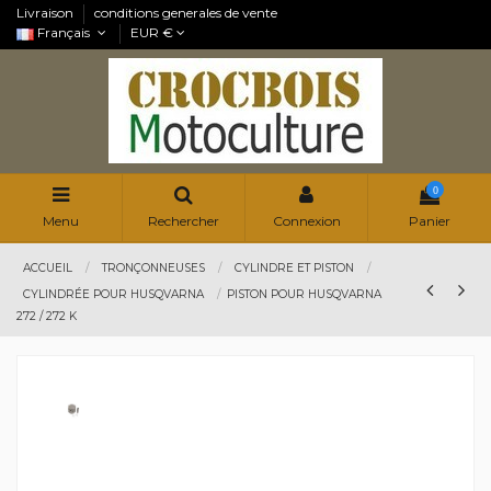
Livraison
conditions generales de vente
Français
EUR €
0
Menu
Rechercher
Connexion
Panier
ACCUEIL
TRONÇONNEUSES
CYLINDRE ET PISTON
CYLINDRÉE POUR HUSQVARNA
PISTON POUR HUSQVARNA
272 / 272 K