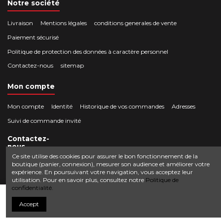
Notre société
Livraison
Mentions légales
conditions generales de vente
Paiement sécurisé
Politique de protection des données à caractère personnel
Contactez-nous
sitemap
Mon compte
Mon compte
Identité
Historique de vos commandes
Adresses
Suivi de commande invité
Contactez-
nous
Ce site utilise des cookies pour assurer le bon fonctionnement de la
boutique (panier, connexion), mesurer son audience et améliorer votre
Crocbois-motoculture.com
expérience. En poursuivant votre navigation, vous acceptez leur
0624436257
50 route de Villefort 48800 Pied-de-Borne
utilisation. Pour en savoir plus, consultez notre
Politique de
confidentialité.
contact@crocbois-motoculture.com
Ajouter au panier
Accept
© Copyright 2025 Crocbois-motoculture.com. All Rights Reserved.