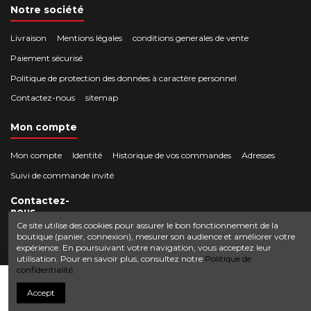
Notre société
Livraison
Mentions légales
conditions generales de vente
Paiement sécurisé
Politique de protection des données à caractère personnel
Contactez-nous
sitemap
Mon compte
Mon compte
Identité
Historique de vos commandes
Adresses
Suivi de commande invité
Contactez-
nous
Ce site utilise des cookies pour assurer le bon fonctionnement de la
boutique (panier, connexion), mesurer son audience et améliorer votre
Crocbois-motoculture.com
expérience. En poursuivant votre navigation, vous acceptez leur
0624436257
50 route de Villefort 48800 Pied-de-Borne
utilisation. Pour en savoir plus, consultez notre
Politique de
confidentialité.
contact@crocbois-motoculture.com
Ajouter au panier
Accept