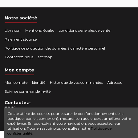
Notre société
Livraison
Mentions légales
conditions generales de vente
Paiement sécurisé
Politique de protection des données à caractère personnel
Contactez-nous
sitemap
Mon compte
Mon compte
Identité
Historique de vos commandes
Adresses
Suivi de commande invité
Contactez-
nous
Ce site utilise des cookies pour assurer le bon fonctionnement de la
boutique (panier, connexion), mesurer son audience et améliorer votre
Crocbois-motoculture.com
expérience. En poursuivant votre navigation, vous acceptez leur
0624436257
50 route de Villefort 48800 Pied-de-Borne
utilisation. Pour en savoir plus, consultez notre
Politique de
confidentialité.
contact@crocbois-motoculture.com