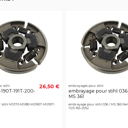
26,50 €
 stihl
embrayages pour stihl
190T-191T-200-
embrayage pour stihl 036 
MS 361
 stihl MS170-MS180-MS190T-MS191T-
embrayage pour stihl 036 / MS 360 Rem
1125-165-2052