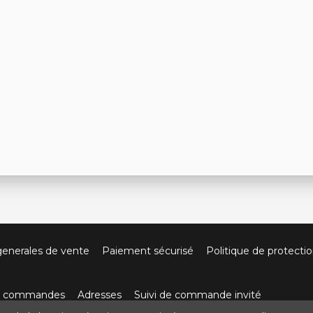
generales de vente
Paiement sécurisé
Politique de protecti
os commandes
Adresses
Suivi de commande invité