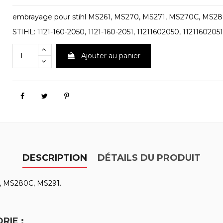
embrayage pour stihl MS261, MS270, MS271, MS270C, MS28
STIHL: 1121-160-2050, 1121-160-2051, 11211602050, 11211602051
Ajouter au panier
DESCRIPTION
DÉTAILS DU PRODUIT
, MS280C, MS291.
RIE :