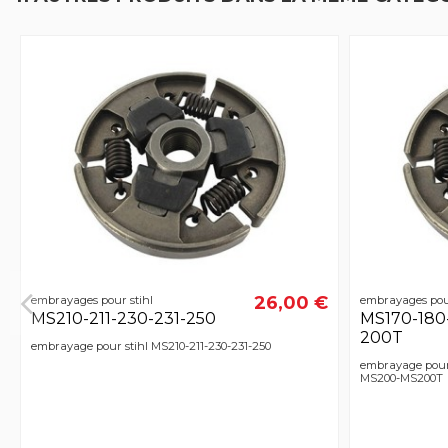
26,00 €
embrayages pour stihl
embrayages pour
MS210-211-230-231-250
MS170-180-
200T
embrayage pour stihl MS210-211-230-231-250
embrayage pour
MS200-MS200T