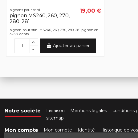
19,00 €
pignons pour stihl
pignon MS240, 260, 270,
280, 281
pignon pour stihl MS240, 260, 270, 280, 281 pignon en
325 7 dents
Ajouter au panier
Notre société
Livraison
Mentions légales
conditions 
sitemap
Mon compte
Mon compte
Identité
Historique de v