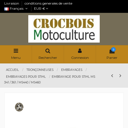
Livraison
conditions generales de vente
Français
EUR €
0
Menu
Rechercher
Connexion
Panier
ACCUEIL
TRONÇONNEUSES
EMBRAYAGES
EMBRAYAGES POUR STIHL
EMBRAYAGE POUR STIHL MS
341 / 361 / MS440 / MS460