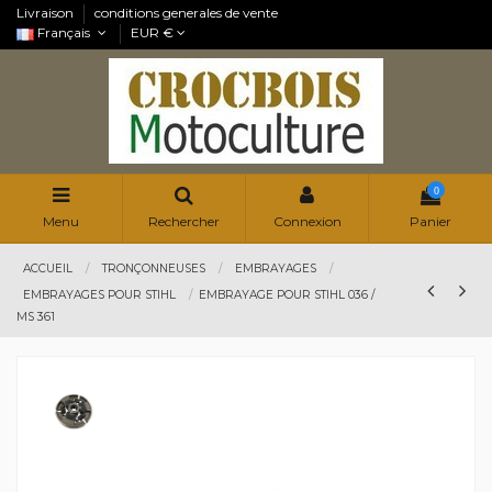
Livraison
conditions generales de vente
Français
EUR €
0
Menu
Rechercher
Connexion
Panier
ACCUEIL
TRONÇONNEUSES
EMBRAYAGES
EMBRAYAGES POUR STIHL
EMBRAYAGE POUR STIHL 036 /
MS 361