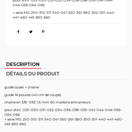
pour stihl: 029-030-031-032-034-036-038-039-041-044-
046-056-064-066
+ série MS: 290-310-311-340-341-360-361-380-390-391-440-
441-460-461-650-660
DESCRIPTION
DÉTAILS DU PRODUIT
guide ozaki + chaîne
guide 16 pouces (40 cm de coupe)
chaîne en 3/8 .063 1,6 mm 60 maillons entraineurs
pour stihl: 029-030-031-032-034-036-038-039-041-044-046-056-
064-066
+ série MS: 290-310-311-340-341-360-361-380-390-391-440-441-460-
461-650-660