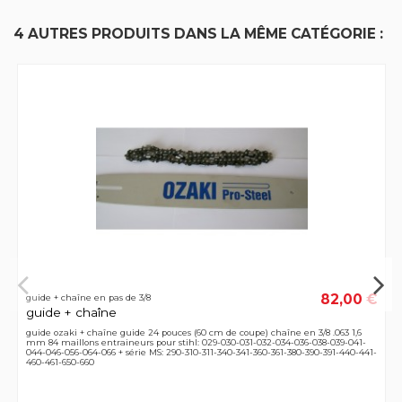
4 AUTRES PRODUITS DANS LA MÊME CATÉGORIE :
82,00 €
guide + chaîne en pas de 3/8
guide + chaîne
guide ozaki + chaîne guide 24 pouces (60 cm de coupe) chaîne en 3/8 .063 1,6
mm 84 maillons entraineurs pour stihl: 029-030-031-032-034-036-038-039-041-
044-046-056-064-066 + série MS: 290-310-311-340-341-360-361-380-390-391-440-441-
460-461-650-660