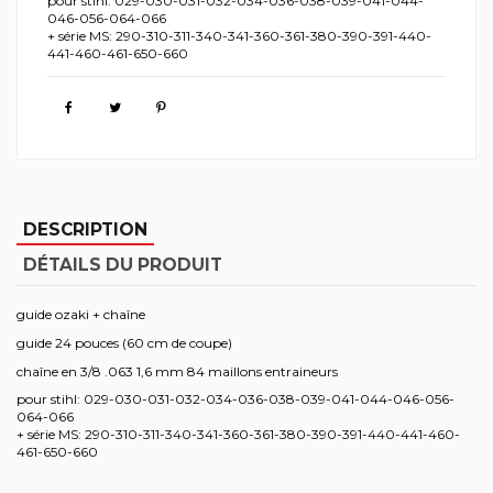
pour stihl: 029-030-031-032-034-036-038-039-041-044-
046-056-064-066
+ série MS: 290-310-311-340-341-360-361-380-390-391-440-
441-460-461-650-660
DESCRIPTION
DÉTAILS DU PRODUIT
guide ozaki + chaîne
guide 24 pouces (60 cm de coupe)
chaîne en 3/8 .063 1,6 mm 84 maillons entraineurs
pour stihl: 029-030-031-032-034-036-038-039-041-044-046-056-
064-066
+ série MS: 290-310-311-340-341-360-361-380-390-391-440-441-460-
461-650-660