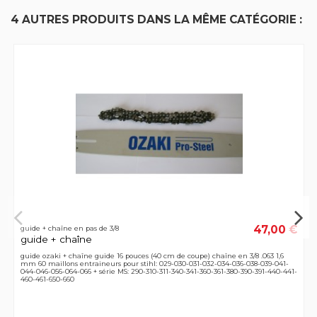
4 AUTRES PRODUITS DANS LA MÊME CATÉGORIE :
47,00 €
guide + chaîne en pas de 3/8
guide + chaîne
guide ozaki + chaîne guide 16 pouces (40 cm de coupe) chaîne en 3/8 .063 1,6
mm 60 maillons entraineurs pour stihl: 029-030-031-032-034-036-038-039-041-
044-046-056-064-066 + série MS: 290-310-311-340-341-360-361-380-390-391-440-441-
460-461-650-660