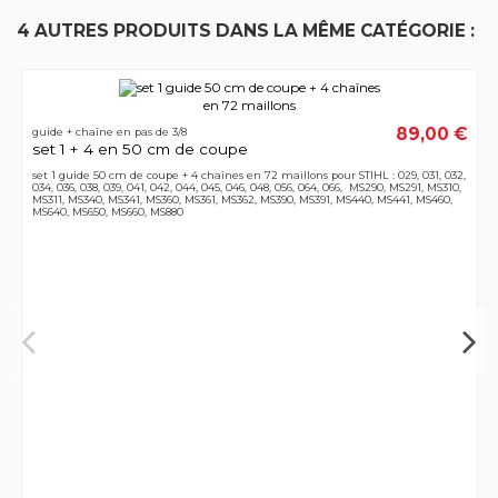
4 AUTRES PRODUITS DANS LA MÊME CATÉGORIE :
89,00 €
guide + chaîne en pas de 3/8
set 1 + 4 en 50 cm de coupe
set 1 guide 50 cm de coupe + 4 chaînes en 72 maillons pour STIHL : 029, 031, 032,
034, 036, 038, 039, 041, 042, 044, 045, 046, 048, 056, 064, 066, MS290, MS291, MS310,
MS311, MS340, MS341, MS360, MS361, MS362, MS390, MS391, MS440, MS441, MS460,
MS640, MS650, MS660, MS880