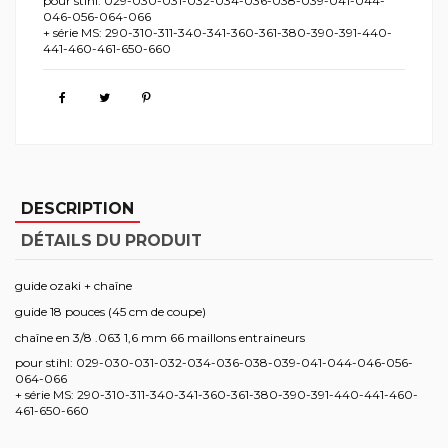
pour stihl: 029-030-031-032-034-036-038-039-041-044-
046-056-064-066
+ série MS: 290-310-311-340-341-360-361-380-390-391-440-
441-460-461-650-660
DESCRIPTION
DÉTAILS DU PRODUIT
guide ozaki + chaîne
guide 18 pouces (45 cm de coupe)
chaîne en 3/8 .063 1,6 mm 66 maillons entraineurs
pour stihl: 029-030-031-032-034-036-038-039-041-044-046-056-
064-066
+ série MS: 290-310-311-340-341-360-361-380-390-391-440-441-460-
461-650-660