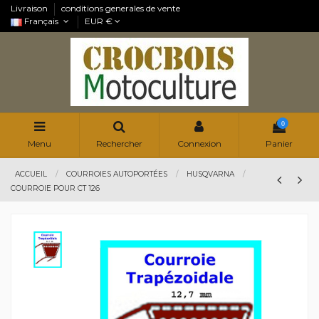
Livraison
conditions generales de vente
Français
EUR €
0
Menu
Rechercher
Connexion
Panier
ACCUEIL
COURROIES AUTOPORTÉES
HUSQVARNA
COURROIE POUR CT 126