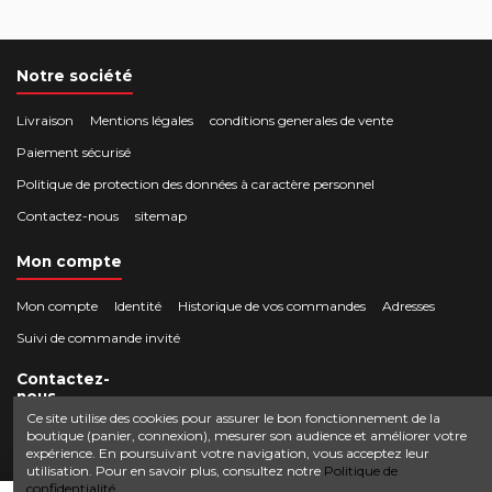
Notre société
Livraison
Mentions légales
conditions generales de vente
Paiement sécurisé
Politique de protection des données à caractère personnel
Contactez-nous
sitemap
Mon compte
Mon compte
Identité
Historique de vos commandes
Adresses
Suivi de commande invité
Contactez-
nous
Ce site utilise des cookies pour assurer le bon fonctionnement de la
boutique (panier, connexion), mesurer son audience et améliorer votre
Crocbois-motoculture.com
expérience. En poursuivant votre navigation, vous acceptez leur
0624436257
50 route de Villefort 48800 Pied-de-Borne
utilisation. Pour en savoir plus, consultez notre
Politique de
confidentialité.
contact@crocbois-motoculture.com