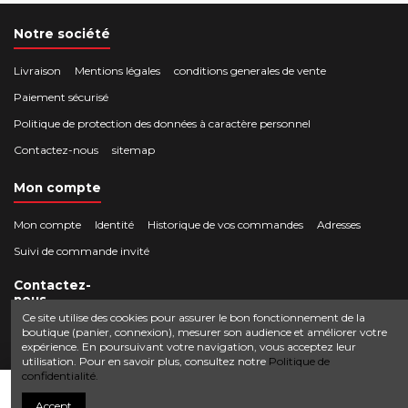
Notre société
Livraison
Mentions légales
conditions generales de vente
Paiement sécurisé
Politique de protection des données à caractère personnel
Contactez-nous
sitemap
Mon compte
Mon compte
Identité
Historique de vos commandes
Adresses
Suivi de commande invité
Contactez-
nous
Ce site utilise des cookies pour assurer le bon fonctionnement de la
boutique (panier, connexion), mesurer son audience et améliorer votre
Crocbois-motoculture.com
expérience. En poursuivant votre navigation, vous acceptez leur
0624436257
50 route de Villefort 48800 Pied-de-Borne
utilisation. Pour en savoir plus, consultez notre
Politique de
confidentialité.
contact@crocbois-motoculture.com
Ajouter au panier
Accept