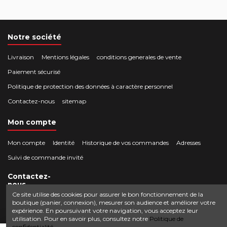
Notre société
Livraison
Mentions légales
conditions generales de vente
Paiement sécurisé
Politique de protection des données à caractère personnel
Contactez-nous
sitemap
Mon compte
Mon compte
Identité
Historique de vos commandes
Adresses
Suivi de commande invité
Contactez-
nous
Ce site utilise des cookies pour assurer le bon fonctionnement de la
boutique (panier, connexion), mesurer son audience et améliorer votre
Crocbois-motoculture.com
expérience. En poursuivant votre navigation, vous acceptez leur
0624436257
50 route de Villefort 48800 Pied-de-Borne
utilisation. Pour en savoir plus, consultez notre
Politique de
confidentialité.