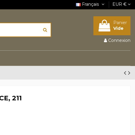
Français
EUR €
Panier
Vide
Connexion
CE, 211