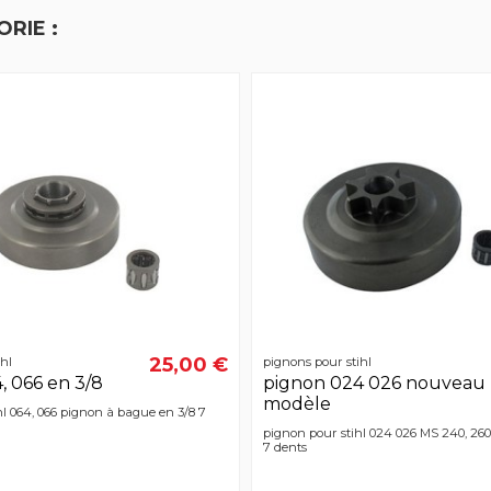
RIE :
25,00 €
hl
pignons pour stihl
, 066 en 3/8
pignon 024 026 nouveau
modèle
l 064, 066 pignon à bague en 3/8 7
pignon pour stihl 024 026 MS 240, 26
7 dents