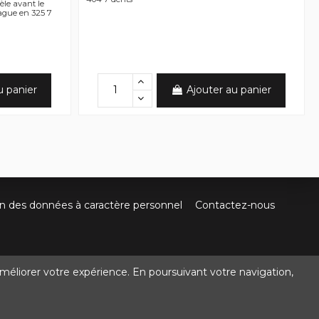
èle avant le
ague en 325 7
u panier
Ajouter au panier
on des données à caractère personnel
Contactez-nous
méliorer votre expérience. En poursuivant votre navigation,
@crocbois-motoculture.com