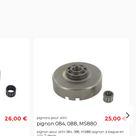
26,00 €
25,00 €
pignons pour stihl
pignon 084, 088, MS880
pignon pour stihl 084, 088, MS880 pignon à bague en
404 7 dents