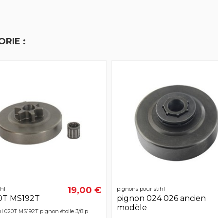
RIE :
19,00 €
hl
pignons pour stihl
0T MS192T
pignon 024 026 ancien
modèle
l 020T MS192T pignon étoile 3/8lp