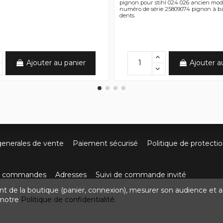
pignon pour stihl 024 026 ancien mod
numéro de série 25809074 pignon à b
dents
Ajouter au panier
Ajouter a
generales de vente
Paiement sécurisé
Politique de protecti
os commandes
Adresses
Suivi de commande invité
nt de la boutique (panier, connexion), mesurer son audience et a
ute de Villefort 48800 Pied-de-Borne
0624436257
contact
z notre
Politique de confidentialité.