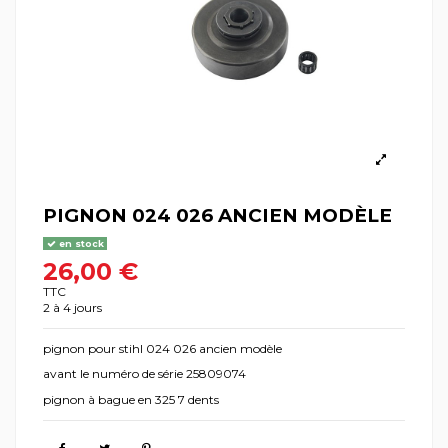
PIGNON 024 026 ANCIEN MODÈLE
en stock
26,00 €
TTC
2 à 4 jours
pignon pour stihl 024 026 ancien modèle
avant le numéro de série 25809074
pignon à bague en 325 7 dents