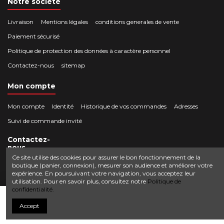
Notre société
Livraison
Mentions légales
conditions generales de vente
Paiement sécurisé
Politique de protection des données à caractère personnel
Contactez-nous
sitemap
Mon compte
Mon compte
Identité
Historique de vos commandes
Adresses
Suivi de commande invité
Contactez-
nous
Ce site utilise des cookies pour assurer le bon fonctionnement de la
boutique (panier, connexion), mesurer son audience et améliorer votre
Crocbois-motoculture.com
expérience. En poursuivant votre navigation, vous acceptez leur
0624436257
50 route de Villefort 48800 Pied-de-Borne
utilisation. Pour en savoir plus, consultez notre
Politique de
confidentialité.
contact@crocbois-motoculture.com
Ajouter au panier
Accept
© Copyright 2025 Crocbois-motoculture.com. All Rights Reserved.