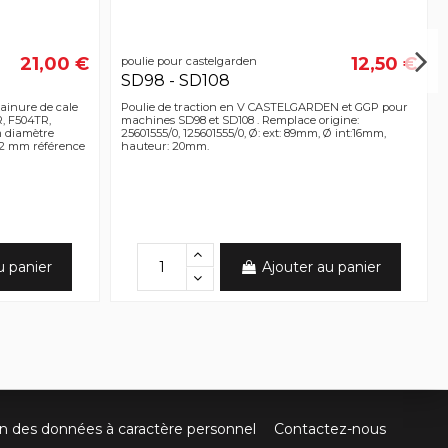
21,00 €
12,50 €
poulie pour castelgarden
SD98 - SD108
rainure de cale
Poulie de traction en V CASTELGARDEN et GGP pour
, F504TR,
machines SD98 et SD108 . Remplace origine:
 diamètre
25601555/0, 125601555/0, Ø: ext: 89mm, Ø int:16mm,
 22 mm référence
hauteur: 20mm.
u panier
Ajouter au panier
on des données à caractère personnel
Contactez-nous