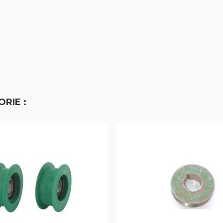
RIE :