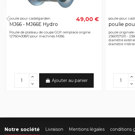
49,00 €
poulie pour castelgarden
poulie pour cas
MJ66 - MJ66E Hydro
poulie pou
Poulie de plateau de coupe GGP remplace origine
poulie originale
127604008/0 pour machines MJ66.
25601570/0 - 256
diamètre extéri
diamètre intéri
Ajouter au panier
Notre société
Livraison
Mentions légales
conditions 