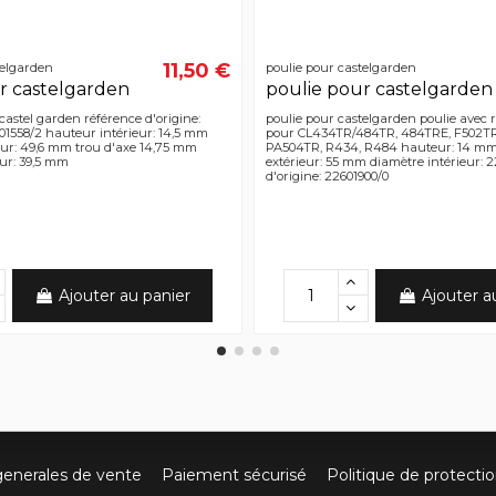
11,50 €
telgarden
poulie pour castelgarden
r castelgarden
poulie pour castelgarden
 castel garden référence d'origine:
poulie pour castelgarden poulie avec 
01558/2 hauteur intérieur: 14,5 mm
pour CL434TR/484TR, 484TRE, F502TR
eur: 49,6 mm trou d'axe 14,75 mm
PA504TR, R434, R484 hauteur: 14 mm
eur: 39,5 mm
extérieur: 55 mm diamètre intérieur:
d'origine: 22601900/0
Ajouter au panier
Ajouter a
generales de vente
Paiement sécurisé
Politique de protecti