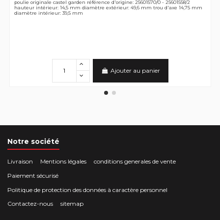
poulie originale castel garden référence d'origine: 25601570/0 - 25601558/2
hauteur intérieur: 14,5 mm diamètre extérieur: 49,6 mm trou d'axe 14,75 mm
diamètre intérieur: 39,5 mm
Ajouter au panier
Notre société
Livraison
Mentions légales
conditions generales de vente
Paiement sécurisé
Politique de protection des données à caractère personnel
Contactez-nous
sitemap