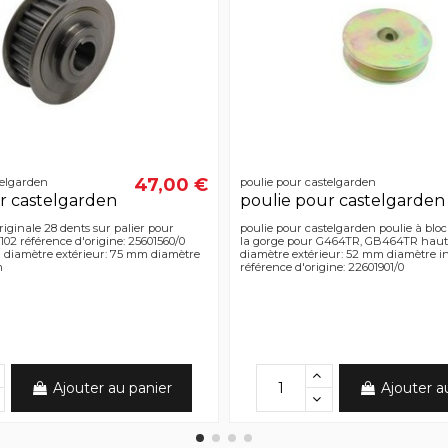
47,00 €
telgarden
poulie pour castelgarden
r castelgarden
poulie pour castelgarden
riginale 28 dents sur palier pour
poulie pour castelgarden poulie à blo
02 référence d'origine: 25601560/0
la gorge pour G464TR, GB464TR haut
diamètre extérieur: 75 mm diamètre
diamètre extérieur: 52 mm diamètre i
m
référence d'origine: 22601901/0
Ajouter au panier
Ajouter a