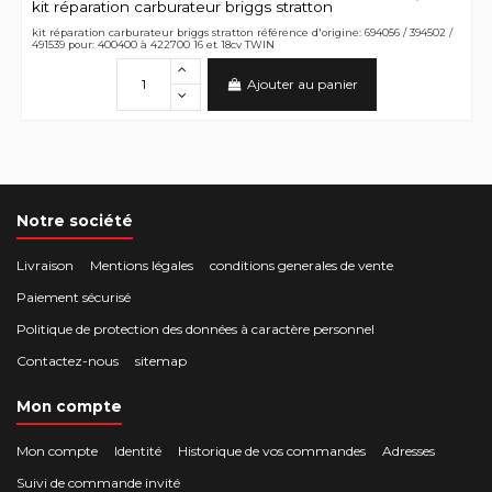
kit réparation carburateur briggs stratton
kit réparation carburateur briggs stratton référence d'origine: 694056 / 394502 /
491539 pour: 400400 à 422700 16 et 18cv TWIN
Ajouter au panier
Notre société
Livraison
Mentions légales
conditions generales de vente
Paiement sécurisé
Politique de protection des données à caractère personnel
Contactez-nous
sitemap
Mon compte
Mon compte
Identité
Historique de vos commandes
Adresses
Suivi de commande invité