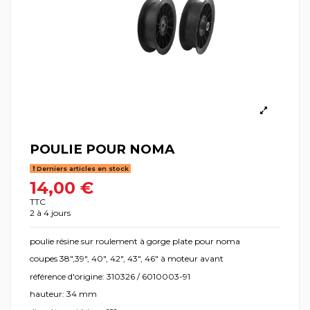
POULIE POUR NOMA
Derniers articles en stock
14,00 €
TTC
2 à 4 jours
poulie résine sur roulement à gorge plate pour noma
coupes 38",39", 40", 42", 43", 46" à moteur avant
référence d'origine: 310326 / 6010003-91
hauteur: 34 mm