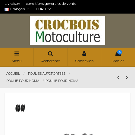
Livraison
conditions generales de vente
Français
EUR €
0
Menu
Rechercher
Connexion
Panier
ACCUEIL
POULIES AUTOPORTÉES
POULIE POUR NOMA
POULIE POUR NOMA