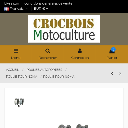
Livraison
conditions generales de vente
Français
EUR €
0
Menu
Rechercher
Connexion
Panier
ACCUEIL
POULIES AUTOPORTÉES
POULIE POUR NOMA
POULIE POUR NOMA