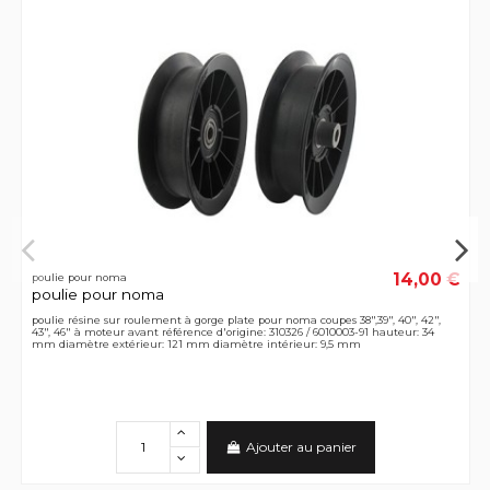
14,00 €
poulie pour noma
poulie pour noma
poulie résine sur roulement à gorge plate pour noma coupes 38",39", 40", 42",
43", 46" à moteur avant référence d'origine: 310326 / 6010003-91 hauteur: 34
mm diamètre extérieur: 121 mm diamètre intérieur: 9,5 mm
Ajouter au panier