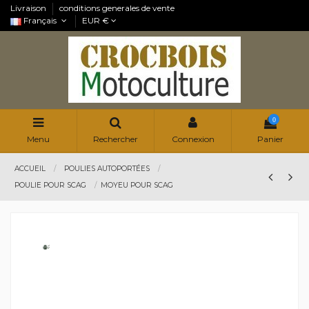
Livraison
conditions generales de vente
Français
EUR €
0
Menu
Rechercher
Connexion
Panier
ACCUEIL
POULIES AUTOPORTÉES
POULIE POUR SCAG
MOYEU POUR SCAG