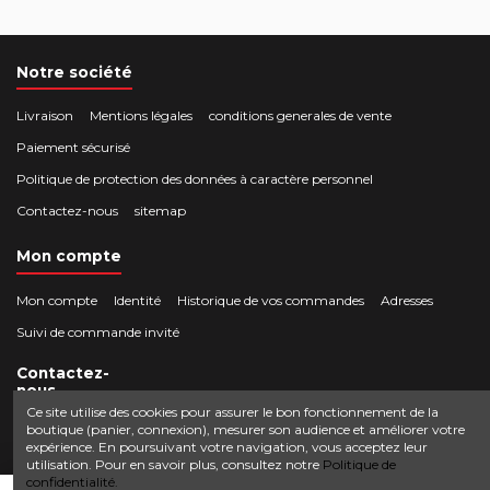
Notre société
Livraison
Mentions légales
conditions generales de vente
Paiement sécurisé
Politique de protection des données à caractère personnel
Contactez-nous
sitemap
Mon compte
Mon compte
Identité
Historique de vos commandes
Adresses
Suivi de commande invité
Contactez-
nous
Ce site utilise des cookies pour assurer le bon fonctionnement de la
boutique (panier, connexion), mesurer son audience et améliorer votre
Crocbois-motoculture.com
expérience. En poursuivant votre navigation, vous acceptez leur
0624436257
50 route de Villefort 48800 Pied-de-Borne
utilisation. Pour en savoir plus, consultez notre
Politique de
confidentialité.
contact@crocbois-motoculture.com