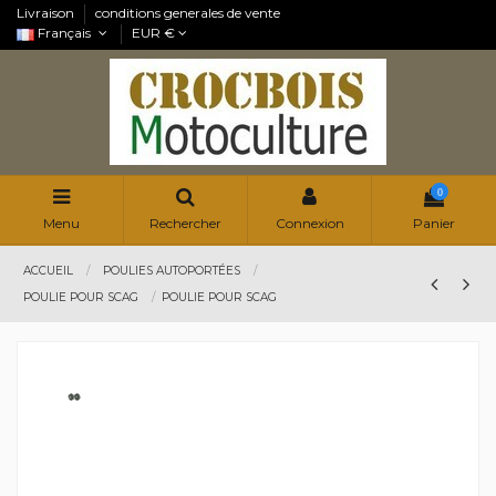
Livraison
conditions generales de vente
Français
EUR €
0
Menu
Rechercher
Connexion
Panier
ACCUEIL
POULIES AUTOPORTÉES
POULIE POUR SCAG
POULIE POUR SCAG