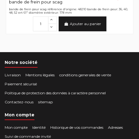
bande de frein pour scag
bande de frein pour scag référence d'origine: 48210 bande de frein pour: 36, 40,
48, 52 ert 61" diamètre extérieur: 178 mm
Ajouter au panier
Notre société
Livraison
Mentions légales
conditions generales de vente
Paiement sécurisé
Politique de protection des données à caractère personnel
Contactez-nous
sitemap
Mon compte
Mon compte
Identité
Historique de vos commandes
Adresses
Suivi de commande invité