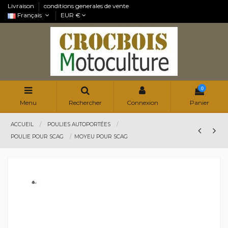
Livraison
conditions generales de vente
Français
EUR €
0
Menu
Rechercher
Connexion
Panier
ACCUEIL
POULIES AUTOPORTÉES
POULIE POUR SCAG
MOYEU POUR SCAG