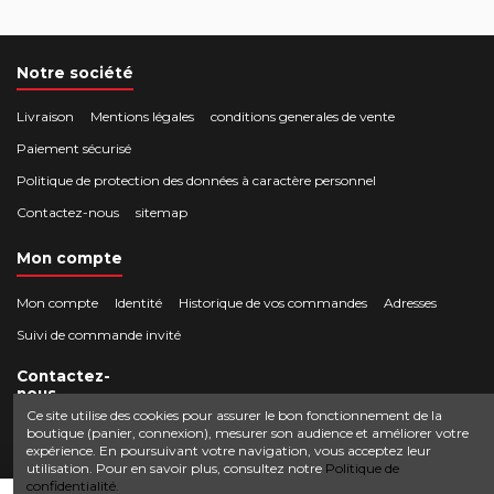
Notre société
Livraison
Mentions légales
conditions generales de vente
Paiement sécurisé
Politique de protection des données à caractère personnel
Contactez-nous
sitemap
Mon compte
Mon compte
Identité
Historique de vos commandes
Adresses
Suivi de commande invité
Contactez-
nous
Ce site utilise des cookies pour assurer le bon fonctionnement de la
boutique (panier, connexion), mesurer son audience et améliorer votre
Crocbois-motoculture.com
expérience. En poursuivant votre navigation, vous acceptez leur
0624436257
50 route de Villefort 48800 Pied-de-Borne
utilisation. Pour en savoir plus, consultez notre
Politique de
confidentialité.
contact@crocbois-motoculture.com