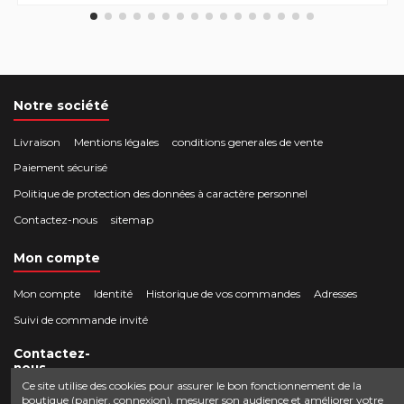
Notre société
Livraison
Mentions légales
conditions generales de vente
Paiement sécurisé
Politique de protection des données à caractère personnel
Contactez-nous
sitemap
Mon compte
Mon compte
Identité
Historique de vos commandes
Adresses
Suivi de commande invité
Contactez-
nous
Ce site utilise des cookies pour assurer le bon fonctionnement de la
boutique (panier, connexion), mesurer son audience et améliorer votre
Crocbois-motoculture.com