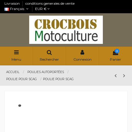
Livraison
conditions generales de vente
Français
EUR €
0
Menu
Rechercher
Connexion
Panier
ACCUEIL
POULIES AUTOPORTÉES
POULIE POUR SCAG
POULIE POUR SCAG