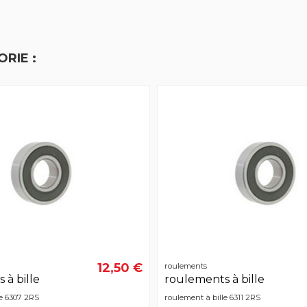
RIE :
12,50 €
roulements
 à bille
roulements à bille
le 6307 2RS
roulement à bille 6311 2RS