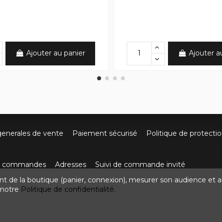
Ajouter au panier
Ajouter a
generales de vente
Paiement sécurisé
Politique de protecti
os commandes
Adresses
Suivi de commande invité
nt de la boutique (panier, connexion), mesurer son audience et a
ute de Villefort 48800 Pied-de-Borne
0624436257
contact
z notre
Politique de confidentialité.