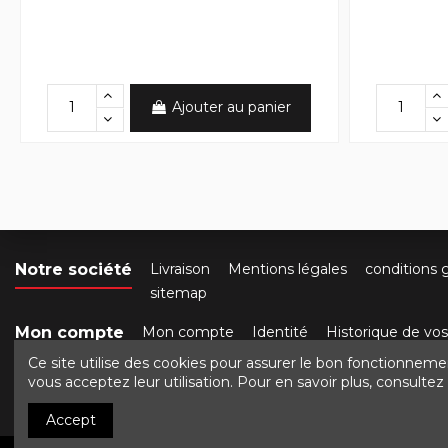
Ajouter au panier
Notre société
Livraison
Mentions légales
conditions 
sitemap
Mon compte
Mon compte
Identité
Historique de v
Ce site utilise des cookies pour assurer le bon fonctionneme
Contactez-nous
Crocbois-motoculture.com
50 ro
vous acceptez leur utilisation. Pour en savoir plus, consulte
Accept