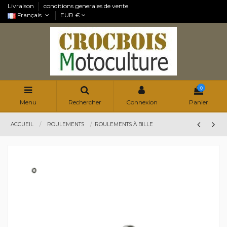
Livraison
conditions generales de vente
Français
EUR €
0
Menu
Rechercher
Connexion
Panier
ACCUEIL
ROULEMENTS
ROULEMENTS À BILLE