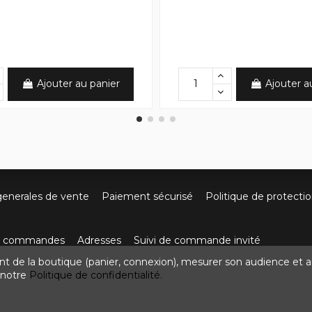
Ajouter au panier
Ajouter a
generales de vente
Paiement sécurisé
Politique de protecti
os commandes
Adresses
Suivi de commande invité
nt de la boutique (panier, connexion), mesurer son audience et a
ute de Villefort 48800 Pied-de-Borne
0624436257
contact
z notre
Politique de confidentialité.