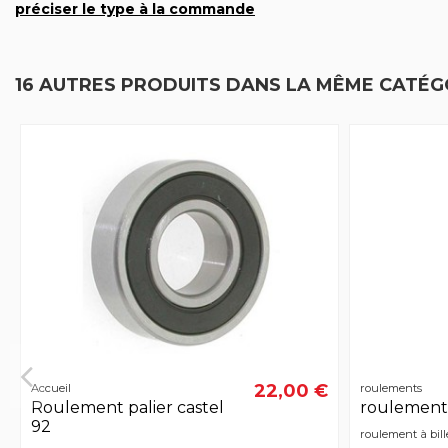
préciser le type à la commande
16 AUTRES PRODUITS DANS LA MÊME CATÉGO
22,00 €
Accueil
roulements
Roulement palier castel
roulements
92
roulement à bill