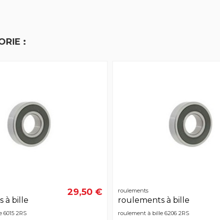
RIE :
29,50 €
roulements
 à bille
roulements à bille
e 6015 2RS
roulement à bille 6206 2RS