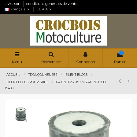
Livraison
conditions generales de vente
Français
EUR €
0
Menu
Rechercher
Connexion
Panier
ACCUEIL
TRONÇONNEUSES
SILENT BLOCS
SILENT BLOCS POUR STIHL
024-026-026-038-MS240-260-880-
TS400