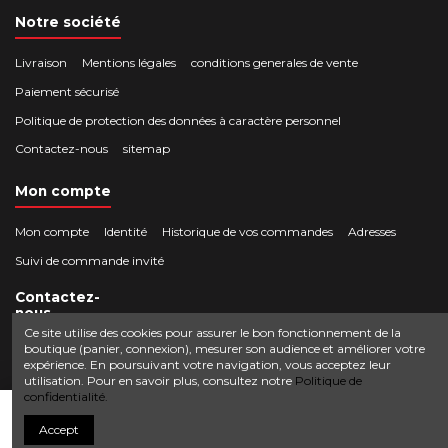
Notre société
Livraison
Mentions légales
conditions generales de vente
Paiement sécurisé
Politique de protection des données à caractère personnel
Contactez-nous
sitemap
Mon compte
Mon compte
Identité
Historique de vos commandes
Adresses
Suivi de commande invité
Contactez-
nous
Ce site utilise des cookies pour assurer le bon fonctionnement de la
boutique (panier, connexion), mesurer son audience et améliorer votre
Crocbois-motoculture.com
expérience. En poursuivant votre navigation, vous acceptez leur
0624436257
50 route de Villefort 48800 Pied-de-Borne
utilisation. Pour en savoir plus, consultez notre
Politique de
confidentialité.
contact@crocbois-motoculture.com
Ajouter au panier
Accept