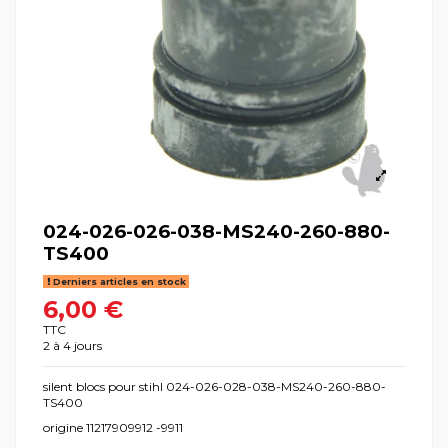
024-026-026-038-MS240-260-880-
TS400
Derniers articles en stock
6,00 €
TTC
2 à 4 jours
silent blocs pour stihl 024-026-028-038-MS240-260-880-
TS400
origine 11217909912 -9911