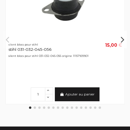
15,00 €
silent blocs pour stihl
stihl 031-032-045-056
silent blocs pour stihl 031-032-045-056 origine 11157909901
Ajouter au panier