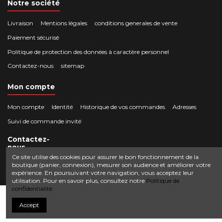
Notre société
Livraison
Mentions légales
conditions generales de vente
Paiement sécurisé
Politique de protection des données à caractère personnel
Contactez-nous
sitemap
Mon compte
Mon compte
Identité
Historique de vos commandes
Adresses
Suivi de commande invité
Contactez-
nous
Ce site utilise des cookies pour assurer le bon fonctionnement de la
boutique (panier, connexion), mesurer son audience et améliorer votre
Crocbois-motoculture.com
expérience. En poursuivant votre navigation, vous acceptez leur
0624436257
50 route de Villefort 48800 Pied-de-Borne
utilisation. Pour en savoir plus, consultez notre
Politique de
confidentialité.
contact@crocbois-motoculture.com
Ajouter au panier
Accept
© Copyright 2025 Crocbois-motoculture.com. All Rights Reserved.