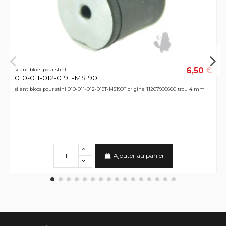
6,50 €
silent blocs pour stihl
010-011-012-019T-MS190T
silent blocs pour stihl 010-011-012-019T-MS190T origine 11207909600 trou 4 mm
Ajouter au panier