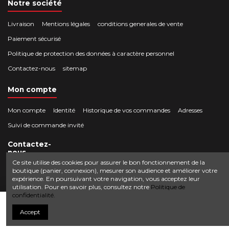
Notre société
Livraison
Mentions légales
conditions generales de vente
Paiement sécurisé
Politique de protection des données à caractère personnel
Contactez-nous
sitemap
Mon compte
Mon compte
Identité
Historique de vos commandes
Adresses
Suivi de commande invité
Contactez-
nous
Ce site utilise des cookies pour assurer le bon fonctionnement de la
boutique (panier, connexion), mesurer son audience et améliorer votre
Crocbois-motoculture.com
expérience. En poursuivant votre navigation, vous acceptez leur
0624436257
50 route de Villefort 48800 Pied-de-Borne
utilisation. Pour en savoir plus, consultez notre
Politique de
confidentialité.
contact@crocbois-motoculture.com
Ajouter au panier
Accept
© Copyright 2025 Crocbois-motoculture.com. All Rights Reserved.