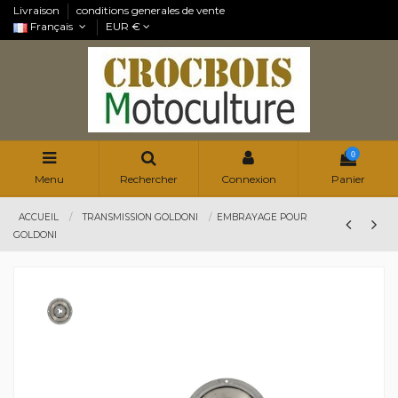
Livraison
conditions generales de vente
Français
EUR €
0
Menu
Rechercher
Connexion
Panier
ACCUEIL
TRANSMISSION GOLDONI
EMBRAYAGE POUR
GOLDONI