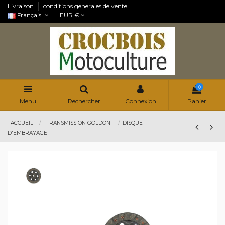
Livraison
conditions generales de vente
Français
EUR €
0
Menu
Rechercher
Connexion
Panier
ACCUEIL
TRANSMISSION GOLDONI
DISQUE
D'EMBRAYAGE