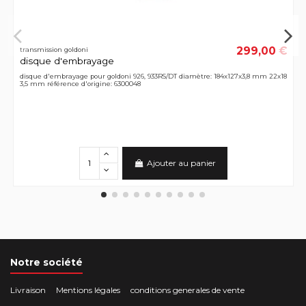
299,00 €
transmission goldoni
disque d'embrayage
disque d'embrayage pour goldoni 926, 933RS/DT diamètre: 184x127x3,8 mm 22x18
3,5 mm référence d'origine: 6300048
Ajouter au panier
Notre société
Livraison
Mentions légales
conditions generales de vente