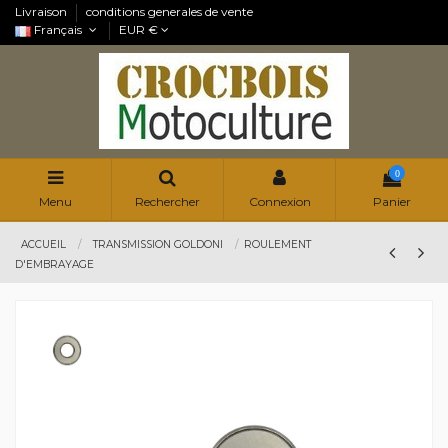
Livraison
conditions generales de vente
Français
EUR €
0
Menu
Rechercher
Connexion
Panier
ACCUEIL
TRANSMISSION GOLDONI
ROULEMENT
D'EMBRAYAGE