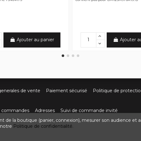
Ajouter au panier
Ajouter a
generales de vente
Paiement sécurisé
Politique de protecti
os commandes
Adresses
Suivi de commande invité
nt de la boutique (panier, connexion), mesurer son audience et a
ute de Villefort 48800 Pied-de-Borne
0624436257
contact
z notre
Politique de confidentialité.