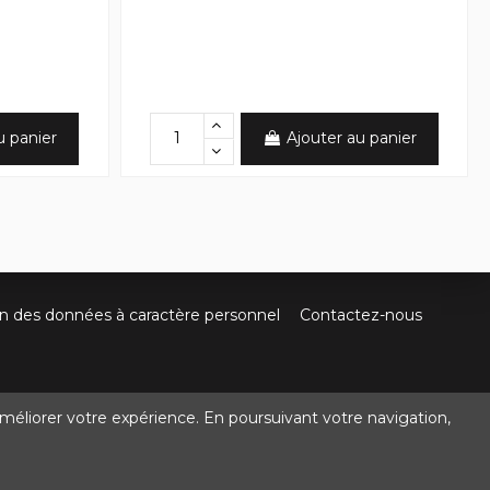
u panier
Ajouter au panier
on des données à caractère personnel
Contactez-nous
méliorer votre expérience. En poursuivant votre navigation,
@crocbois-motoculture.com