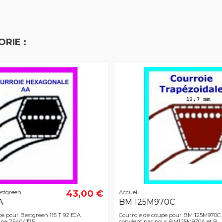
RIE :
43,00 €
estgreen
Accueil
A
BM 125M970C
pe pour Bestgreen 115 T 92 EJA
Courroie de coupe pour BM 125M970C 
gine 75404175
convient pas pour BM125M970A et B