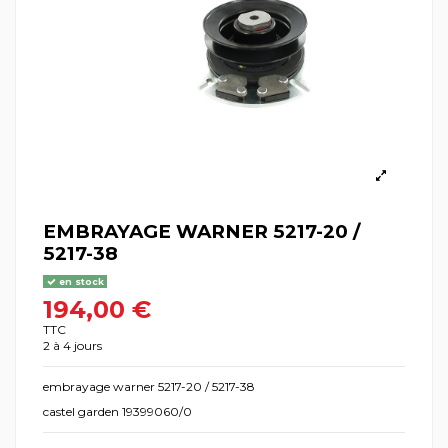
EMBRAYAGE WARNER 5217-20 /
5217-38
en stock
194,00 €
TTC
2 à 4 jours
embrayage warner 5217-20 / 5217-38
castel garden 19399060/0