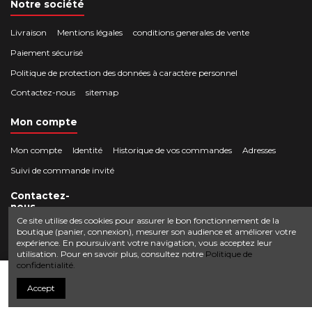
Notre société
Livraison
Mentions légales
conditions generales de vente
Paiement sécurisé
Politique de protection des données à caractère personnel
Contactez-nous
sitemap
Mon compte
Mon compte
Identité
Historique de vos commandes
Adresses
Suivi de commande invité
Contactez-
nous
Ce site utilise des cookies pour assurer le bon fonctionnement de la
boutique (panier, connexion), mesurer son audience et améliorer votre
Crocbois-motoculture.com
expérience. En poursuivant votre navigation, vous acceptez leur
0624436257
50 route de Villefort 48800 Pied-de-Borne
utilisation. Pour en savoir plus, consultez notre
Politique de
confidentialité.
contact@crocbois-motoculture.com
Ajouter au panier
Accept
© Copyright 2025 Crocbois-motoculture.com. All Rights Reserved.