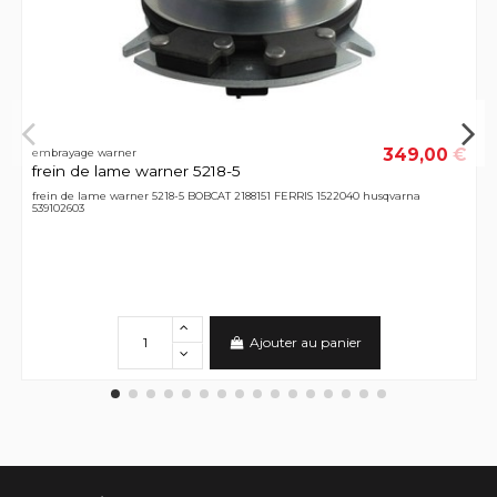
349,00 €
embrayage warner
frein de lame warner 5218-5
frein de lame warner 5218-5 BOBCAT 2188151 FERRIS 1522040 husqvarna
539102603
Ajouter au panier