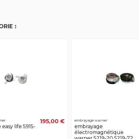
RIE :
195,00 €
ner
embrayage warner
easy life 5915-
embrayage
électromagnétique
warner 5219-20 5219-72