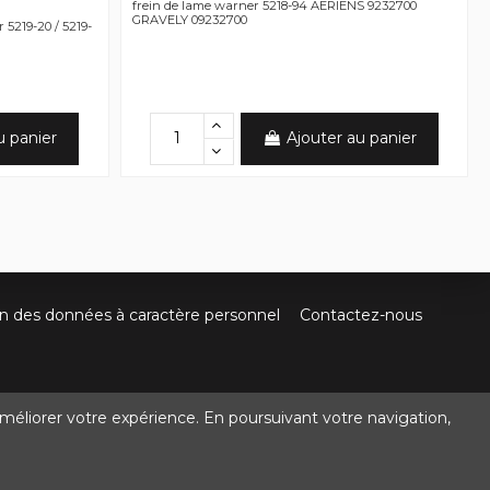
frein de lame warner 5218-94 AERIENS 9232700
GRAVELY 09232700
5219-20 / 5219-
u panier
Ajouter au panier
on des données à caractère personnel
Contactez-nous
méliorer votre expérience. En poursuivant votre navigation,
@crocbois-motoculture.com