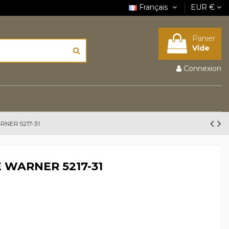
Français
EUR €
Panier
Vide
Connexion
ER 5217-31
WARNER 5217-31