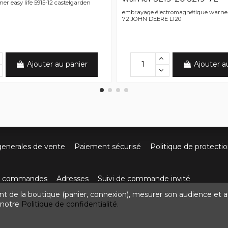
r easy life 5915-12 castelgarden
embrayage électromagnétique warner 
72 JOHN DEERE L120
Ajouter au panier
Ajouter a
generales de vente
Paiement sécurisé
Politique de protecti
os commandes
Adresses
Suivi de commande invité
nt de la boutique (panier, connexion), mesurer son audience et a
ute de Villefort 48800 Pied-de-Borne
0624436257
contact
z notre
Politique de confidentialité.