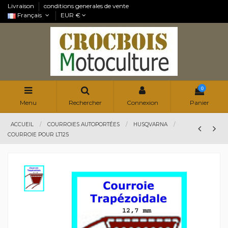
Livraison
conditions generales de vente
Français
EUR €
0
Menu
Rechercher
Connexion
Panier
ACCUEIL
COURROIES AUTOPORTÉES
HUSQVARNA
COURROIE POUR LT125