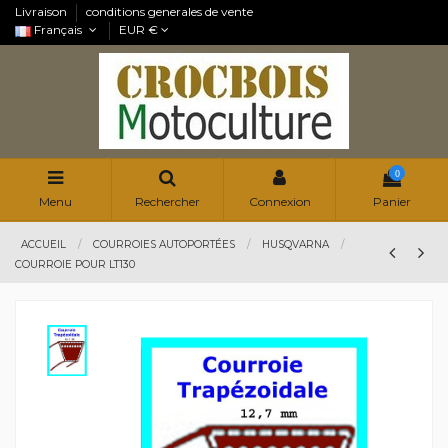
Livraison
conditions generales de vente
Français
EUR €
0
Menu
Rechercher
Connexion
Panier
ACCUEIL
COURROIES AUTOPORTÉES
HUSQVARNA
COURROIE POUR LT130