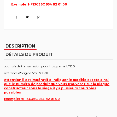
Exemple: HF13C36C 954 82 01 00
DESCRIPTION
DÉTAILS DU PRODUIT
courroie de transmission pour husqvarna LT130
référence d'origine 532130801
Attention il est impératif d'indiquer le modèle exacte ainsi
que le numéro de produit que vous trouverez sur la plaque
constructeur sous le siège il y a plusieurs courroies
possibles
Exemple: HF13C36C 954 82 01 00