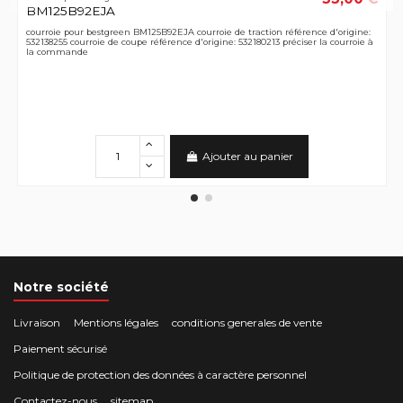
BM125B92EJA
courroie pour bestgreen BM125B92EJA courroie de traction référence d'origine:
532138255 courroie de coupe référence d'origine: 532180213 préciser la courroie à
la commande
Ajouter au panier
Notre société
Livraison
Mentions légales
conditions generales de vente
Paiement sécurisé
Politique de protection des données à caractère personnel
Contactez-nous
sitemap