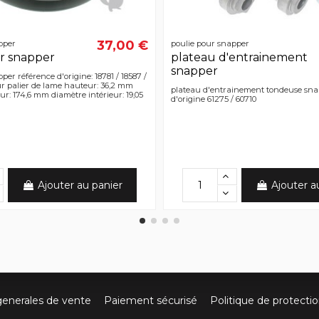
37,00 €
pper
poulie pour snapper
r snapper
plateau d'entrainement
snapper
per référence d'origine: 18781 / 18587 /
ur palier de lame hauteur: 36,2 mm
plateau d'entrainement tondeuse sna
ur: 174,6 mm diamètre intérieur: 19,05
d'origine 61275 / 60710
Ajouter au panier
Ajouter a
generales de vente
Paiement sécurisé
Politique de protecti