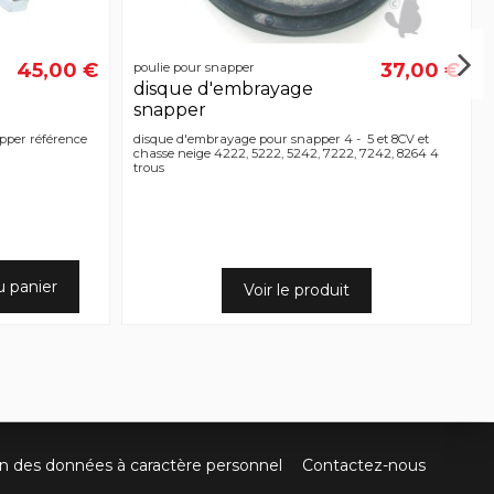
45,00 €
37,00 €
poulie pour snapper
disque d'embrayage
snapper
pper référence
disque d'embrayage pour snapper 4 - 5 et 8CV et
chasse neige 4222, 5222, 5242, 7222, 7242, 8264 4
trous
u panier
Voir le produit
on des données à caractère personnel
Contactez-nous