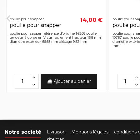
14,00 €
poulie pour snapper
poulie pour sna
poulie pour snapper
poulie pou
poulie pour sapper référence d'origine 14208 poulie
poulie pour snap
tendeur à gorge en V sur roulement hauteur 15,8 mm
10787 poulie po
diamètre extérieur 66,68 mm alésage 9,52 mm
diamètre extérie
mm
Ajouter au panier
Notre société
Livraison
Mentions légales
conditions 
sitemap